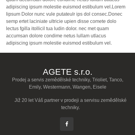
adipiscing ipsum molestie euismod estibulum vel.Lorem
lipsum Dolor nunc vule putateulr ips dol consec.Donec
semp ertet laciniate ultricie upien disse comete dolo
lectus fgilla itollicil tua ludin dolor. nec met quam
accumsan dolore condime netus lullam utlacus
adipiscing ipsum molestie euismod estibulum vel.
AGETE s.r.o.
Prodej a servis zemědělské techniky, Trioliet, Tanco,
Emily, Westermann, Wangen, Eisele
Již 20 let Váš partner v prodeji a servisu zemědělské
techniky.