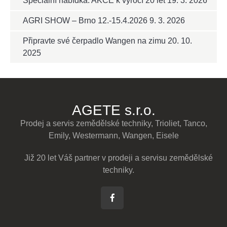
Speciální nabídka: AKCE k výročí 20 let
19. 3. 2026
AGRI SHOW – Brno 12.-15.4.2026
9. 3. 2026
Připravte své čerpadlo Wangen na zimu
20. 10.
2025
AGETE s.r.o.
Prodej a servis zemědělské techniky, Trioliet, Tanco,
Emily, Westermann, Wangen, Eisele
Již 20 let Váš partner v prodeji a servisu zemědělské
techniky.