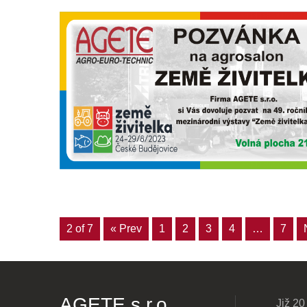
2 of 7
« Prev
1
2
3
4
…
7
AGETE s.r.o.
Již 20