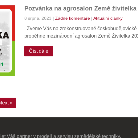
Pozvánka na agrosalon Země živitelka
8 srpna, 2023
|
Žádné komentáře
|
Aktuální články
Zveme Vás na zrekonstruované českobudějovické vý
proběhne mezinárodní agrosalon Země Živitelka 202
Číst dále
Next »
 let Váš partner v prodeji a servisu zemědělské techniky.