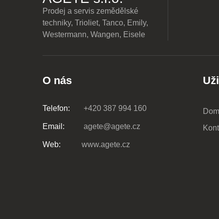
Prodej a servis zemědělské
techniky, Trioliet, Tanco, Emily,
Westermann, Wangen, Eisele
O nás
Už
Telefon:
+420 387 994 160
Dom
Email:
agete@agete.cz
Kont
Web:
www.agete.cz