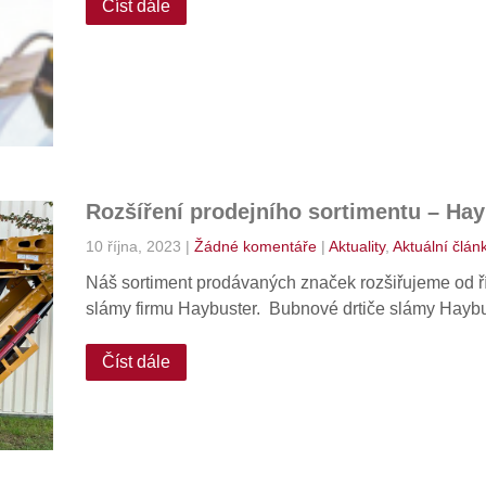
Číst dále
Rozšíření prodejního sortimentu – Hay
10 října, 2023
|
Žádné komentáře
|
Aktuality
,
Aktuální člán
Náš sortiment prodávaných značek rozšiřujeme od ř
slámy firmu Haybuster. Bubnové drtiče slámy Hay
Číst dále