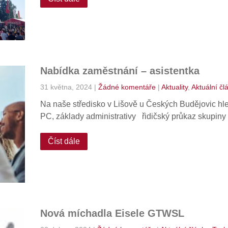
Nabídka zaměstnání – asistentka
31 května, 2024
|
Žádné komentáře
|
Aktuality
,
Aktuální čl
Na naše středisko v Lišově u Českých Budějovic h
PC, základy administrativy řidičský průkaz skupiny
Číst dále
Nová míchadla Eisele GTWSL