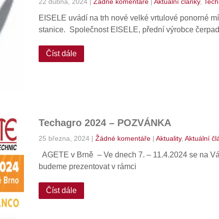
22 dubna, 2024
|
Žádné komentáře
|
Aktuální články
,
Tech
EISELE uvádí na trh nové velké vrtulové ponorné
stanice. Společnost EISELE, přední výrobce čerpad
Číst dále
Techagro 2024 – POZVÁNKA
25 března, 2024
|
Žádné komentáře
|
Aktuality
,
Aktuální čl
AGETE v Brně – Ve dnech 7. – 11.4.2024 se na Vás 
budeme prezentovat v rámci
Číst dále