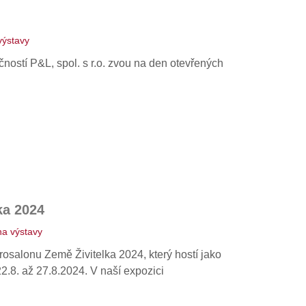
výstavy
ností P&L, spol. s r.o. zvou na den otevřených
ka 2024
a výstavy
osalonu Země Živitelka 2024, který hostí jako
.8. až 27.8.2024. V naší expozici