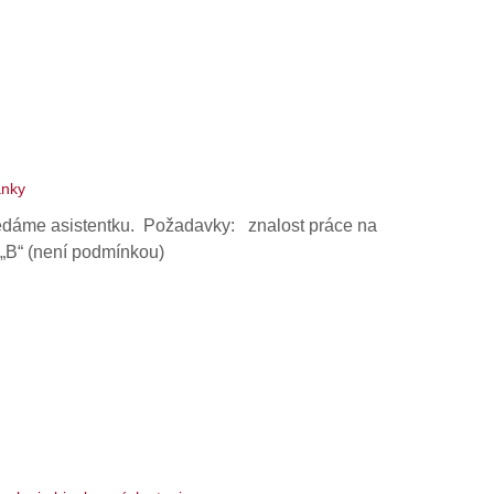
ánky
ledáme asistentku. Požadavky: znalost práce na
 „B“ (není podmínkou)