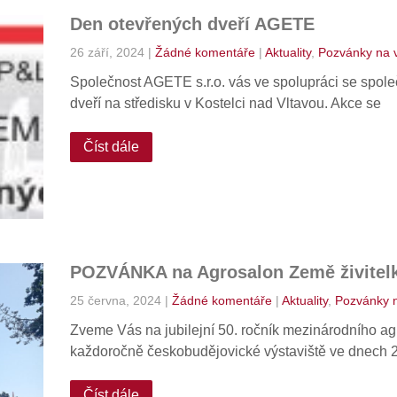
Den otevřených dveří AGETE
26 září, 2024
|
Žádné komentáře
|
Aktuality
,
Pozvánky na 
Společnost AGETE s.r.o. vás ve spolupráci se společ
dveří na středisku v Kostelci nad Vltavou. Akce se
Číst dále
POZVÁNKA na Agrosalon Země živitel
25 června, 2024
|
Žádné komentáře
|
Aktuality
,
Pozvánky n
Zveme Vás na jubilejní 50. ročník mezinárodního agr
každoročně českobudějovické výstaviště ve dnech 22
Číst dále