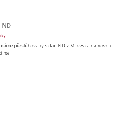
u ND
nky
4 máme přestěhovaný sklad ND z Milevska na novou
t na