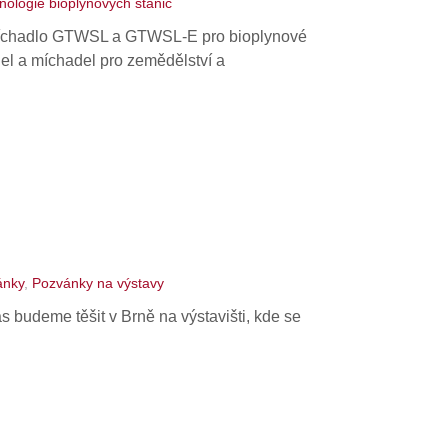
nologie bioplynových stanic
 míchadlo GTWSL a GTWSL-E pro bioplynové
el a míchadel pro zemědělství a
ánky
,
Pozvánky na výstavy
budeme těšit v Brně na výstavišti, kde se