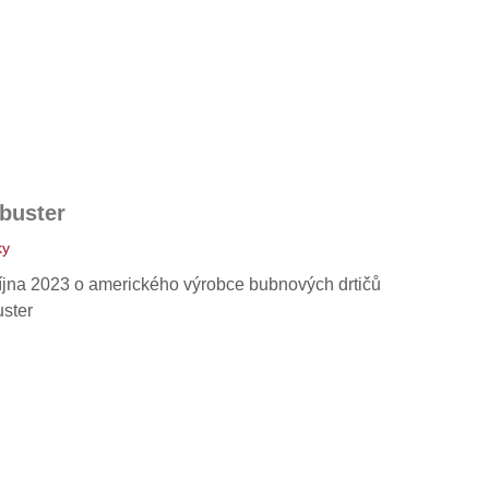
buster
ky
íjna 2023 o amerického výrobce bubnových drtičů
buster