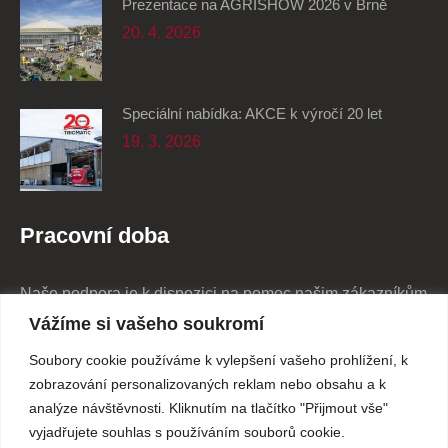
Prezentace na AGRISHOW 2026 v Brně
20. 4. 2026
Speciální nabídka: AKCE k výročí 20 let
19. 3. 2026
Pracovní doba
Naše podpora je k dispozici na pomoc našim zákazníkům
24/7
Vážíme si vašeho soukromí
Soubory cookie používáme k vylepšení vašeho prohlížení, k
Pondělí - Pátek
7:30 - 16:00
zobrazování personalizovaných reklam nebo obsahu a k
analýze návštěvnosti. Kliknutím na tlačítko "Přijmout vše"
vyjadřujete souhlas s používáním souborů cookie.
so, ne, svátky
zavřeno