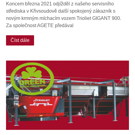
Koncem března 2021 odjížděl z našeho servisního
střediska v Křivsoudově další spokojený zákazník s
novým krmným míchacím vozem Trioliet GIGANT 900.
Za společnost AGETE předával
Číst dále