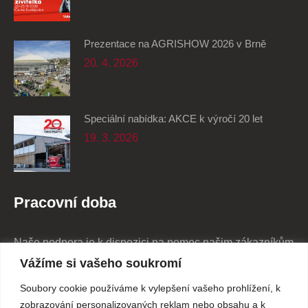
Prezentace na AGRISHOW 2026 v Brně
20. 4. 2026
Speciální nabídka: AKCE k výročí 20 let
19. 3. 2026
Pracovní doba
Naše podpora je k dispozici na pomoc našim zákazníkům
24/7
Vážíme si vašeho soukromí
Soubory cookie používáme k vylepšení vašeho prohlížení, k
Pondělí - Pátek
7:30 - 16:00
zobrazování personalizovaných reklam nebo obsahu a k