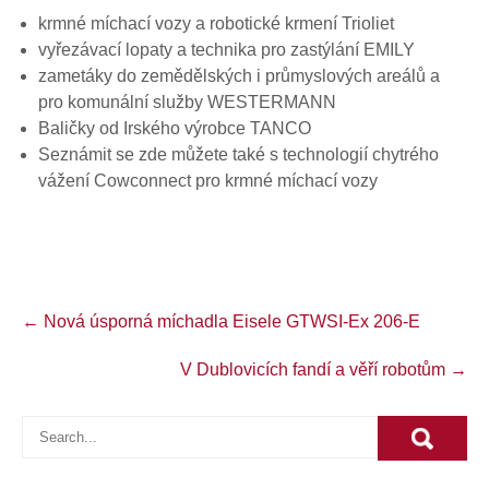
krmné míchací vozy a robotické krmení Trioliet
vyřezávací lopaty a technika pro zastýlání EMILY
zametáky do zemědělských i průmyslových areálů a
pro komunální služby WESTERMANN
Baličky od Irského výrobce TANCO
Seznámit se zde můžete také s technologií chytrého
vážení Cowconnect pro krmné míchací vozy
Post
←
Nová úsporná míchadla Eisele GTWSI-Ex 206-E
navigation
V Dublovicích fandí a věří robotům
→