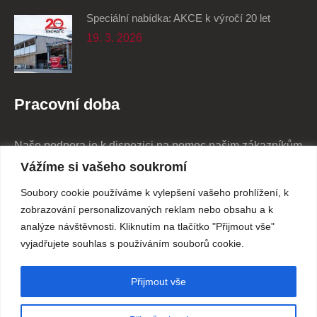
Speciální nabídka: AKCE k výročí 20 let
19. 3. 2026
Pracovní doba
Naše podpora je k dispozici na pomoc našim zákazníkům
24/7
Vážíme si vašeho soukromí
Soubory cookie používáme k vylepšení vašeho prohlížení, k
Pondělí - Pátek
7:30 - 16:00
zobrazování personalizovaných reklam nebo obsahu a k
analýze návštěvnosti. Kliknutím na tlačítko "Přijmout vše"
vyjadřujete souhlas s používáním souborů cookie.
so, ne, svátky
zavřeno
Přijmout vše